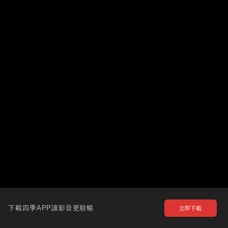
下載四季APP讓影音更順暢
立即下載