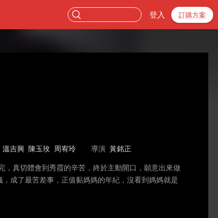
登入
訂購方案
溫吉興
陳玉玫
周宥玲
導演
黃銘正
完，真切體會到秀霞的辛苦，終於主動開口，願意出來做
儀，成了最苦差事，正值黏媽媽的年紀，沒看到媽媽就是