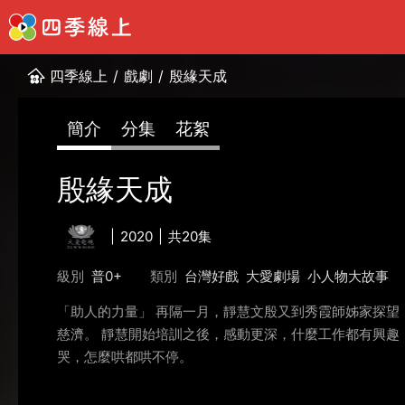
四季線上
/
戲劇
/
殷緣天成
簡介
分集
花絮
殷緣天成
2020
共20集
級別
普0+
類別
台灣好戲
大愛劇場
小人物大故事
「助人的力量」 再隔一月，靜慧文殷又到秀霞師姊家探
慈濟。 靜慧開始培訓之後，感動更深，什麼工作都有興趣
哭，怎麼哄都哄不停。