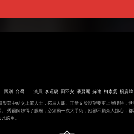
國別
台灣
演員
李運慶
田羽安
潘麗麗
蘇達
柯素雲
楊慶煌
在俱樂部中結交上流人士，拓展人脈。正當文殷期望要更上層樓時，世
業。 秀霞師姊得了腦瘤，必須動一次大手術，她卻不願旁人擔心，都
如此嚴重。