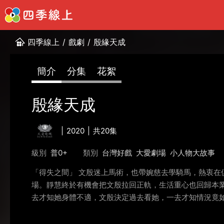
四季線上
/
戲劇
/
殷緣天成
簡介
分集
花絮
殷緣天成
2020
共20集
級別
普0+
類別
台灣好戲
大愛劇場
小人物大故事
「得失之間」 文殷迷上馬術，也帶婉慈去學騎馬，熱衷
場。靜慧終於有機會把文殷拉回正軌，生活重心也回歸本
去才知她身體不適，文殷決定過去看她，一去才知情況竟