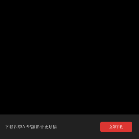
下載四季APP讓影音更順暢
立即下載