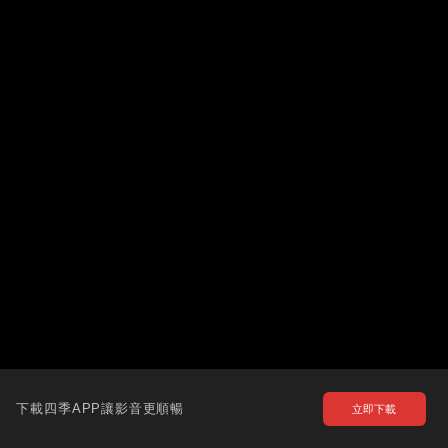
下載四季APP讓影音更順暢
立即下載