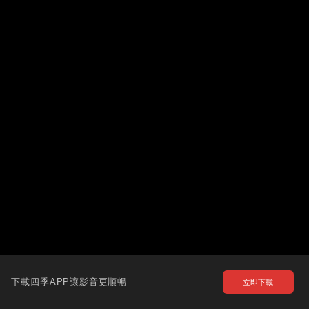
下載四季APP讓影音更順暢
立即下載