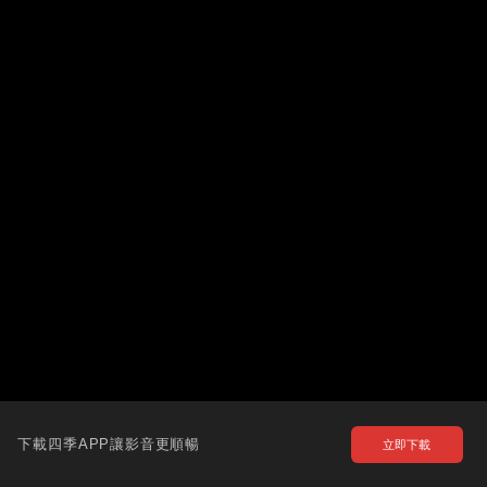
下載四季APP讓影音更順暢
立即下載