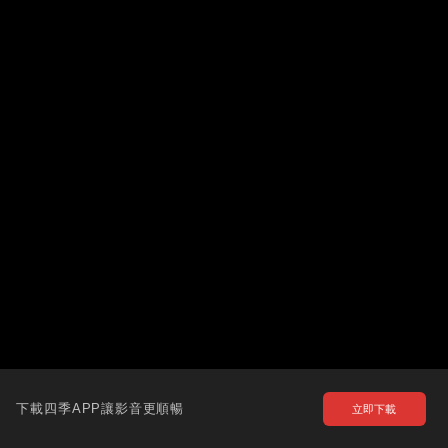
下載四季APP讓影音更順暢
立即下載