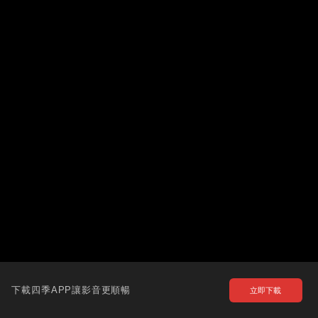
下載四季APP讓影音更順暢
立即下載