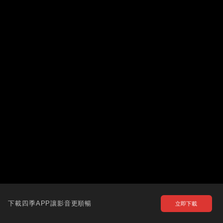
下載四季APP讓影音更順暢
立即下載