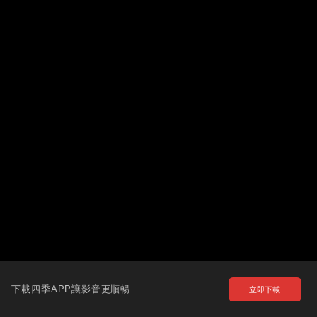
下載四季APP讓影音更順暢
立即下載