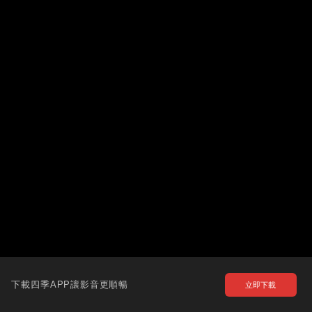
下載四季APP讓影音更順暢
立即下載