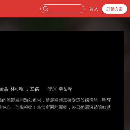
登入
訂購方案
金晶
林可唯
丁立祺
導演
李岳峰
純的麗卿展開熱烈追求，當麗卿願意接受這段感情時，明輝
恨在心，伺機報復！為情所困的麗卿，終日愁眉深鎖讓默默