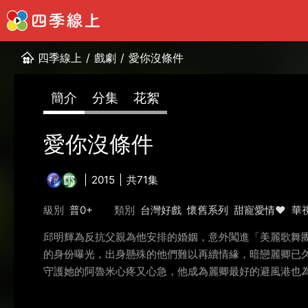
四季線上
/
戲劇
/
愛你沒條件
簡介
分集
花絮
愛你沒條件
2015
共71集
級別
普0+
類別
台灣好戲
懷舊系列
甜寵愛情❤️
華
邱明輝為反抗父親為他安排的婚姻，意外闖進「美麗歌舞
的身份曝光，出身懸殊的他們難以再續情緣，暗戀麗卿已
守護她的阿魯米心疼又心急，他成為麗卿最好的避風港也