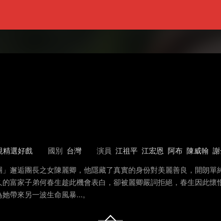
視精選好戲
國別
台灣
演員
江祖平
江宏恩
阿布
陳威翰
謝
團」邂逅團長之女陳麗卿，他隱藏了真實的身份對美麗善良，開朗單
久的富家子弟何春生趁此機會表白，卻被麗卿嚴詞拒絕，春生因此懷
為她帶來另一波生命風暴…。