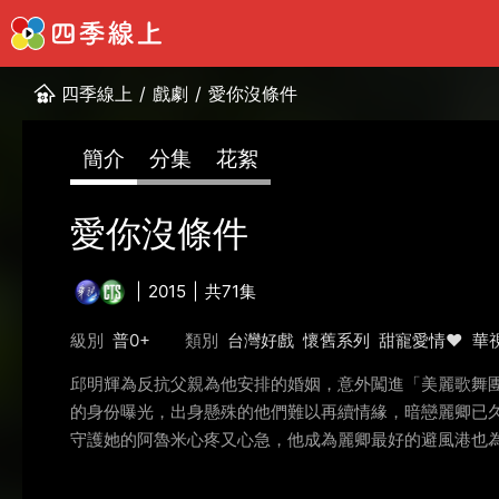
四季線上
/
戲劇
/
愛你沒條件
簡介
分集
花絮
愛你沒條件
2015
共71集
級別
普0+
類別
台灣好戲
懷舊系列
甜寵愛情❤️
華
邱明輝為反抗父親為他安排的婚姻，意外闖進「美麗歌舞
的身份曝光，出身懸殊的他們難以再續情緣，暗戀麗卿已
守護她的阿魯米心疼又心急，他成為麗卿最好的避風港也