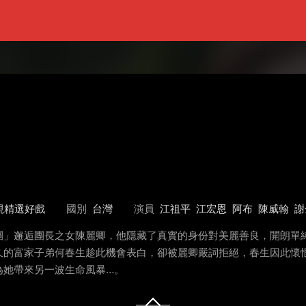
視精選好戲
國別
台灣
演員
江祖平
江宏恩
阿布
陳威翰
謝
團」邂逅團長之女陳麗卿，他隱藏了真實的身份對美麗善良，開朗單
久的富家子弟何春生趁此機會表白，卻被麗卿嚴詞拒絕，春生因此懷
為她帶來另一波生命風暴…。