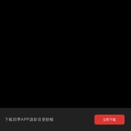
下載四季APP讓影音更順暢
立即下載