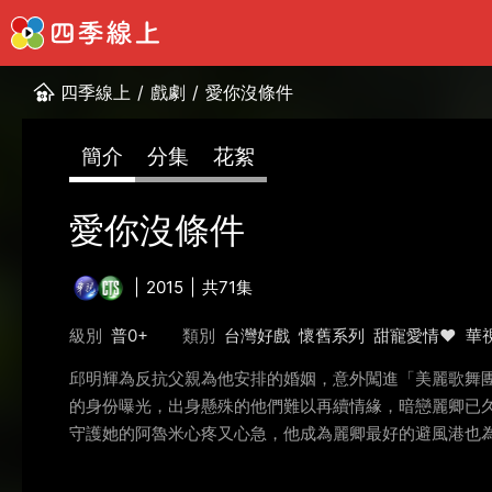
四季線上
/
戲劇
/
愛你沒條件
簡介
分集
花絮
愛你沒條件
2015
共71集
級別
普0+
類別
台灣好戲
懷舊系列
甜寵愛情❤️
華
邱明輝為反抗父親為他安排的婚姻，意外闖進「美麗歌舞
的身份曝光，出身懸殊的他們難以再續情緣，暗戀麗卿已
守護她的阿魯米心疼又心急，他成為麗卿最好的避風港也