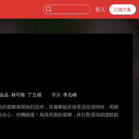
登入
訂購方案
金晶
林可唯
丁立祺
導演
李岳峰
純的麗卿展開熱烈追求，當麗卿願意接受這段感情時，明輝
恨在心，伺機報復！為情所困的麗卿，終日愁眉深鎖讓默默