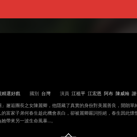
視精選好戲
國別
台灣
演員
江祖平
江宏恩
阿布
陳威翰
謝
團」邂逅團長之女陳麗卿，他隱藏了真實的身份對美麗善良，開朗單
久的富家子弟何春生趁此機會表白，卻被麗卿嚴詞拒絕，春生因此懷
為她帶來另一波生命風暴…。