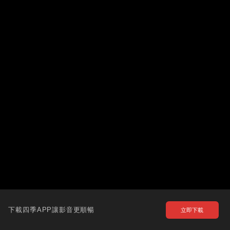
下載四季APP讓影音更順暢
立即下載