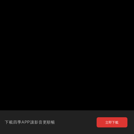
下載四季APP讓影音更順暢
立即下載