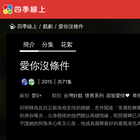
四季線上
/
戲劇
/
愛你沒條件
簡介
分集
花絮
愛你沒條件
2015
共71集
級別
普0+
類別
台灣好戲
懷舊系列
甜寵愛情❤️
華
邱明輝為反抗父親為他安排的婚姻，意外闖進「美麗歌舞
的身份曝光，出身懸殊的他們難以再續情緣，暗戀麗卿已
守護她的阿魯米心疼又心急，他成為麗卿最好的避風港也