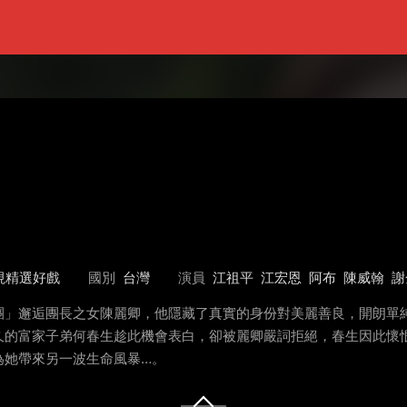
視精選好戲
國別
台灣
演員
江祖平
江宏恩
阿布
陳威翰
謝
團」邂逅團長之女陳麗卿，他隱藏了真實的身份對美麗善良，開朗單
久的富家子弟何春生趁此機會表白，卻被麗卿嚴詞拒絕，春生因此懷
為她帶來另一波生命風暴…。