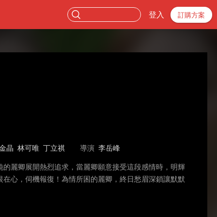
登入
訂購方案
金晶
林可唯
丁立祺
導演
李岳峰
純的麗卿展開熱烈追求，當麗卿願意接受這段感情時，明輝
恨在心，伺機報復！為情所困的麗卿，終日愁眉深鎖讓默默