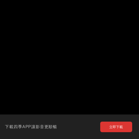
下載四季APP讓影音更順暢
立即下載