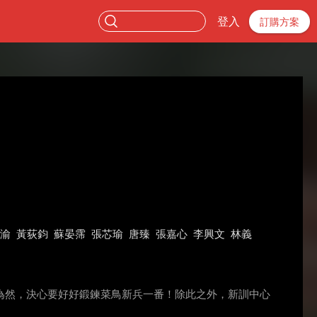
登入
訂購方案
渝
黃荻鈞
蘇晏霈
張芯瑜
唐臻
張嘉心
李興文
林義
為然，決心要好好鍛鍊菜鳥新兵一番！除此之外，新訓中心