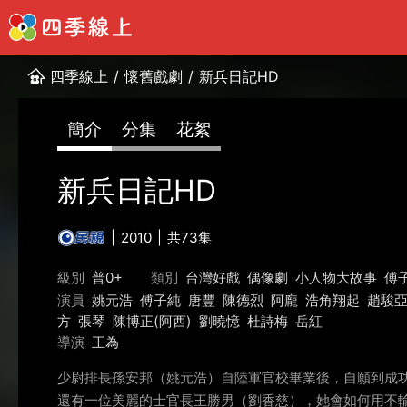
四季線上
/
懷舊戲劇
/
新兵日記HD
簡介
分集
花絮
新兵日記HD
2010
共73集
級別
普0+
類別
台灣好戲
偶像劇
小人物大故事
傅
演員
姚元浩
傅子純
唐豐
陳德烈
阿龐
浩角翔起
趙駿
方
張琴
陳博正(阿西)
劉曉憶
杜詩梅
岳紅
導演
王為
少尉排長孫安邦（姚元浩）自陸軍官校畢業後，自願到成
還有一位美麗的士官長王勝男（劉香慈），她會如何用不