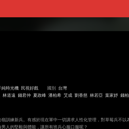
子純時光機
民視好戲
國別
台灣
亞
林道遠
錢君仲
夏政峰
潘柏希
艾成
劉香慈
林若亞
葉家妤
錢柏
功嶺訓練新兵。有感於現在軍中一切講求人性化管理，對草莓兵不以
輸男人的堅毅與體能，讓所有班兵心服口服呢？