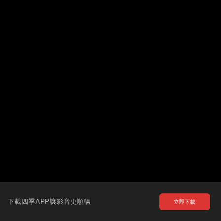
下載四季APP讓影音更順暢
立即下載