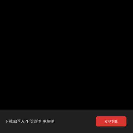
下載四季APP讓影音更順暢
立即下載