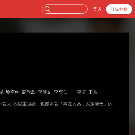
登入
訂購方案
崑
劉至翰
高欣欣
李興文
李李仁
導演
王為
命中貴人”的重重阻礙，也能本著『事在人為，人定勝天』的