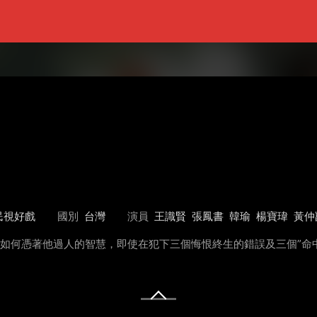
民視好戲
國別
台灣
演員
王識賢
張鳳書
韓瑜
楊寶瑋
黃仲
勝天如何憑著他過人的智慧，即使在犯下三個悔恨終生的錯誤及三個”