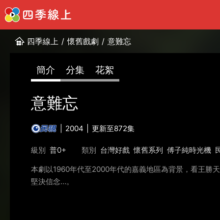
四季線上
/
懷舊戲劇
/
意難忘
簡介
分集
花絮
意難忘
2004
更新至872集
級別
普0+
類別
台灣好戲
懷舊系列
傅子純時光機
本劇以1960年代至2000年代的嘉義地區為背景，看王
堅決信念…。