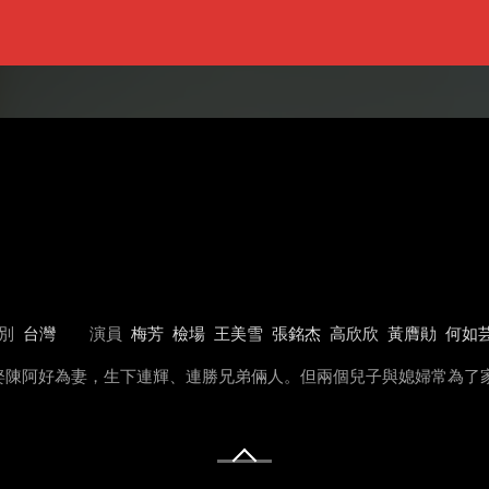
別
台灣
演員
梅芳
檢場
王美雪
張銘杰
高欣欣
黃膺勛
何如
娶陳阿好為妻，生下連輝、連勝兄弟倆人。但兩個兒子與媳婦常為了