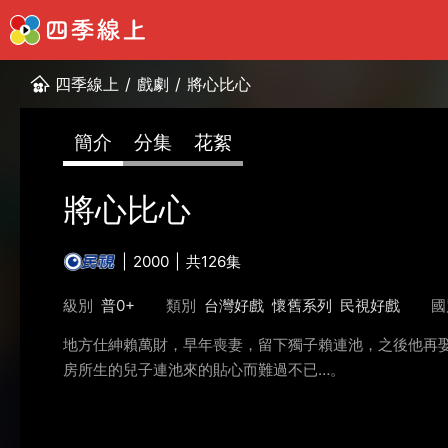
四季線上
/
戲劇
/
將心比心
簡介
分集
花絮
將心比心
2000
共126集
級別
普0+
類別
台灣好戲
懷舊系列
民視好戲
國
地方仕紳賴萬財，早年喪妻，留下獨子賴連池，之後他再
房所生的兒子連池來的貼心而難過不已…。