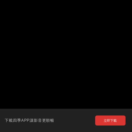
下載四季APP讓影音更順暢
立即下載