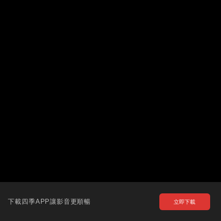
下載四季APP讓影音更順暢
立即下載