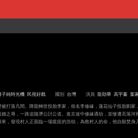
傅子純時光機
民視好戲
國別
台灣
演員
龍劭華
高宇蓁
葉
雙被打落凡間。降龍轉世投胎李家，俗名李修緣，蓮花仙子投胎劉家
毀婚之辱，一路追隨濟公討公道。進京途中修緣遇劫，並慘遭丟落河
歸來，發現村人正面臨一場瘟疫的浩劫，為救村人的命，他自願焚身