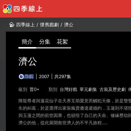
四季線上
/
懷舊戲劇
/
濟公
簡介
分集
花絮
濟公
2007
共297集
級別
普0+
類別
台灣好戲
單元劇集
古裝及歷史劇
降龍尊者與蓮花仙子在天界互萌愛意而觸犯天條，於是雙
生的糾葛，於是選擇出家裝瘋賣傻逃避婚約，玉蓮則不堪
與玉蓮之間的前世因果，也頓悟了自己的天命。修緣歷劫
濟公的他，從此展開救世濟人的不平凡旅程.....