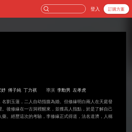
登入
訂購方案
家妤
傅子純
丁力祺
導演
李勳男
左孝虎
，名劉玉蓮，二人自幼指腹為婚。但修緣明白兩人在天庭發
裡。後修緣在一古洞裡醒來，並獲高人指點，於是了解自己
入藥。經歷這次的考驗，李修緣正式得道，法名道濟，人稱