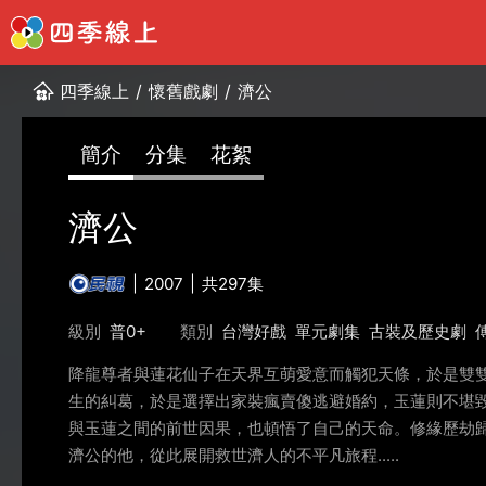
四季線上
/
懷舊戲劇
/
濟公
簡介
分集
花絮
濟公
2007
共297集
級別
普0+
類別
台灣好戲
單元劇集
古裝及歷史劇
降龍尊者與蓮花仙子在天界互萌愛意而觸犯天條，於是雙
生的糾葛，於是選擇出家裝瘋賣傻逃避婚約，玉蓮則不堪
與玉蓮之間的前世因果，也頓悟了自己的天命。修緣歷劫
濟公的他，從此展開救世濟人的不平凡旅程.....