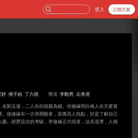
登入
訂購方案
家妤
傅子純
丁力祺
導演
李勳男
左孝虎
，名劉玉蓮，二人自幼指腹為婚。但修緣明白兩人在天庭發
裡。後修緣在一古洞裡醒來，並獲高人指點，於是了解自己
入藥。經歷這次的考驗，李修緣正式得道，法名道濟，人稱