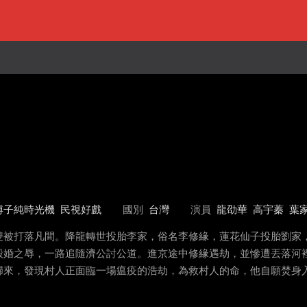
傅子純時光機
民視好戲
國別
台灣
演員
龍劭華
高宇蓁
葉
雙被打落凡間。降龍轉世投胎李家，俗名李修緣，蓮花仙子投胎劉家
毀婚之辱，一路追隨濟公討公道。進京途中修緣遇劫，並慘遭丟落河
歸來，發現村人正面臨一場瘟疫的浩劫，為救村人的命，他自願焚身