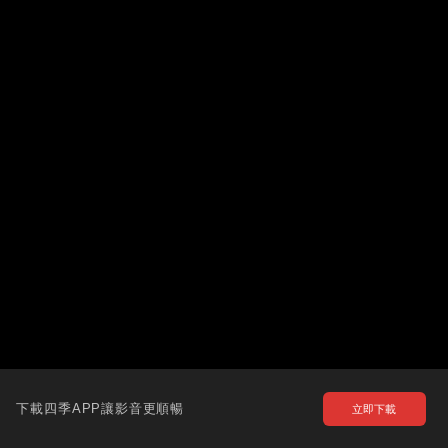
下載四季APP讓影音更順暢
立即下載