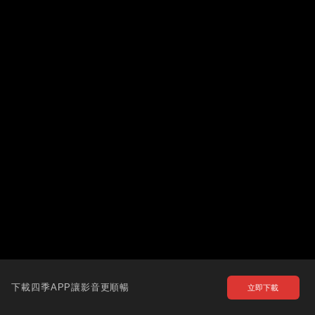
下載四季APP讓影音更順暢
立即下載