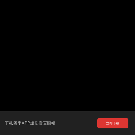
下載四季APP讓影音更順暢
立即下載