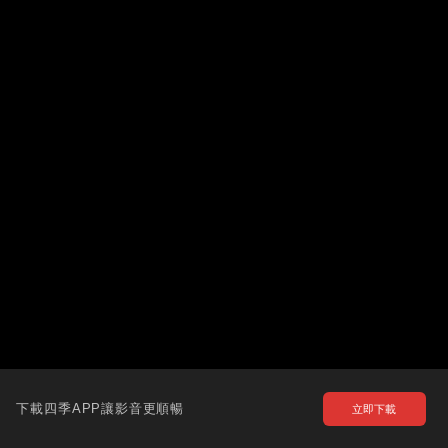
下載四季APP讓影音更順暢
立即下載