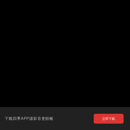
下載四季APP讓影音更順暢
立即下載