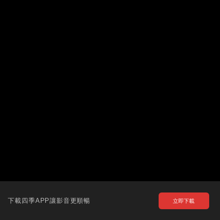
下載四季APP讓影音更順暢
立即下載