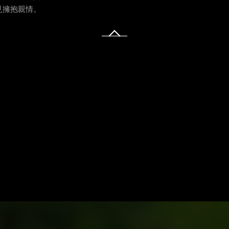
見擁抱親情。