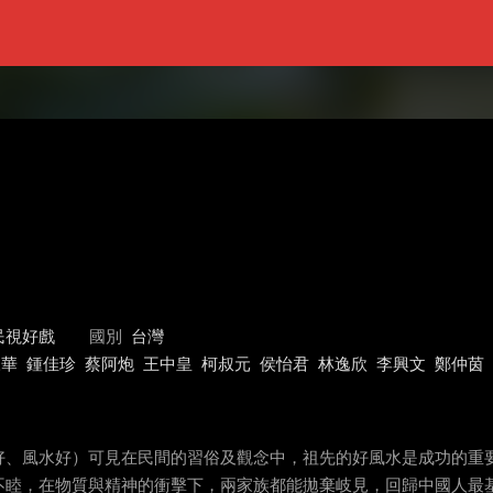
民視好戲
國別
台灣
永華
鍾佳珍
蔡阿炮
王中皇
柯叔元
侯怡君
林逸欣
李興文
鄭仲茵
好、風水好）可見在民間的習俗及觀念中，祖先的好風水是成功的重要
不睦，在物質與精神的衝擊下，兩家族都能拋棄岐見，回歸中國人最