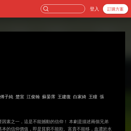
登入
訂購方案
傅子純
楚宣
江俊翰
蘇晏霈
王建復
白家綺
王瞳
張
因素之一，這是不能撼動的信仰！ 本劇是描述兩個兄弟
基本的信仰價值，即是貧窮不能欺、富貴不能移，血濃於水