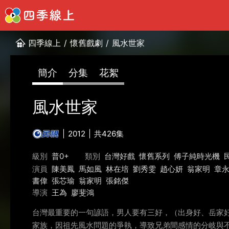
四季線上
/
懷舊戲劇
/
風水世家
簡介
分集
花絮
風水世家
2012
共426集
級別
普0+
類別
台灣好戲
懷舊系列
傅子純時光機
演員
陳美鳳
馬如風
林在培
劉秀雯
趙心妍
翁家明
章
書偉
張芯瑜
翁家明
張銘傑
導演
王為
廖斐鴻
台灣最重要的一句諺語，男人要有三好，（出身好、岳家
家族，因祖先風水問題的爭執，導致兄弟間感情的分岐與