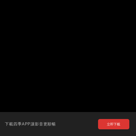
下載四季APP讓影音更順暢
立即下載