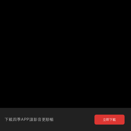
下載四季APP讓影音更順暢
立即下載