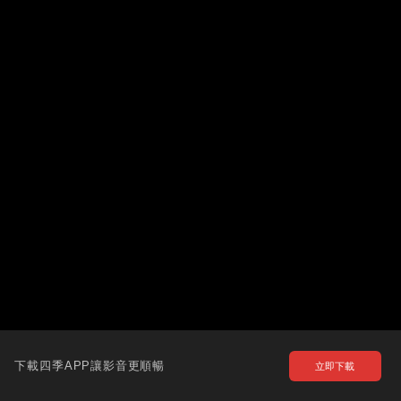
下載四季APP讓影音更順暢
立即下載