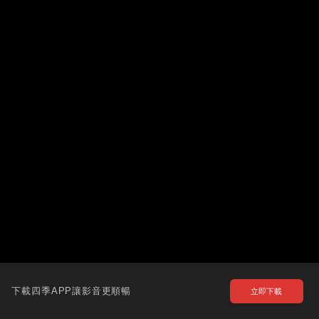
下載四季APP讓影音更順暢
立即下載