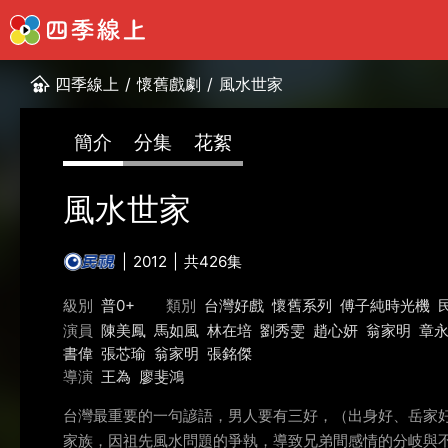
四季線上
/
懷舊戲劇
/
風水世家
簡介
分集
花絮
風水世家
2012
共426集
級別
普0+
類別
台灣好戲
懷舊系列
傅子純時光機
演員
陳美鳳
馬如風
林在培
劉秀雯
趙心妍
翁家明
章
書偉
張芯瑜
翁家明
張銘傑
導演
王為
廖斐鴻
台灣最重要的一句諺語，男人要有三好，（出身好、岳家
家族，因祖先風水問題的爭執，導致兄弟間感情的分岐與