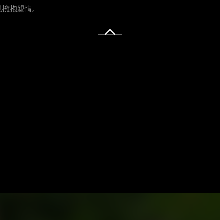
見擁抱親情。