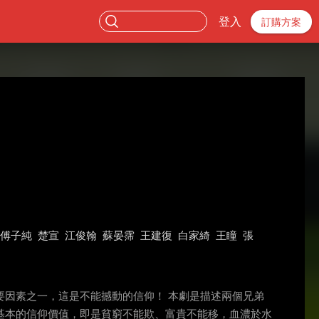
登入
訂購方案
傅子純
楚宣
江俊翰
蘇晏霈
王建復
白家綺
王瞳
張
因素之一，這是不能撼動的信仰！ 本劇是描述兩個兄弟
基本的信仰價值，即是貧窮不能欺、富貴不能移，血濃於水