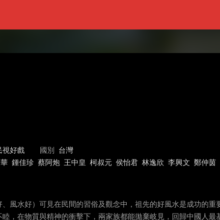
民視好戲
國別
台灣
永華
鍾佳珍
蔡阿炮
王中皇
柯叔元
侯怡君
林逸欣
李興文
鄭仲茵
好、風水好）可見在民間的習俗及觀念中，祖先的好風水是成功的重要
不睦，在物質與精神的衝擊下，兩家族都能拋棄岐見，回歸中國人最