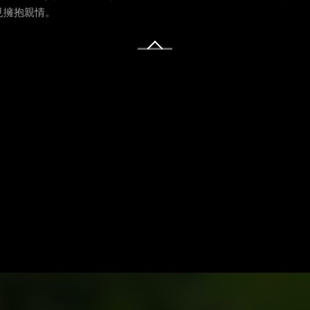
見擁抱親情。