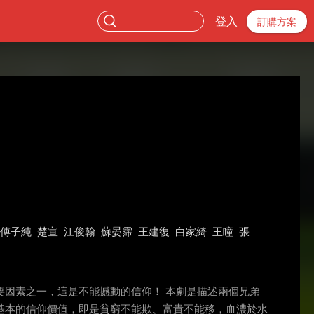
登入
訂購方案
傅子純
楚宣
江俊翰
蘇晏霈
王建復
白家綺
王瞳
張
因素之一，這是不能撼動的信仰！ 本劇是描述兩個兄弟
基本的信仰價值，即是貧窮不能欺、富貴不能移，血濃於水