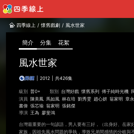
四季線上
/
懷舊戲劇
/
風水世家
簡介
分集
花絮
風水世家
2012
共426集
級別
普0+
類別
台灣好戲
懷舊系列
傅子純時光機
演員
陳美鳳
馬如風
林在培
劉秀雯
趙心妍
翁家明
章
書偉
張芯瑜
翁家明
張銘傑
導演
王為
廖斐鴻
台灣最重要的一句諺語，男人要有三好，（出身好、岳家
家族，因祖先風水問題的爭執，導致兄弟間感情的分岐與