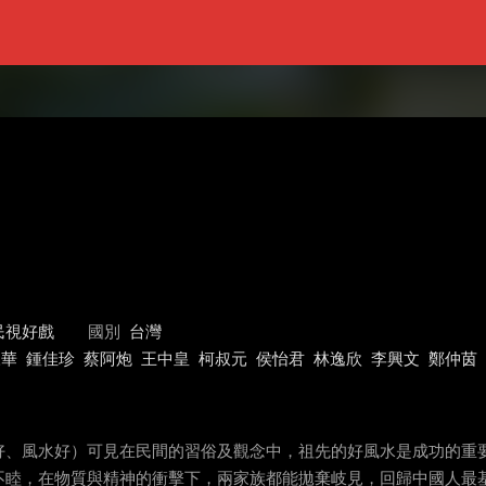
民視好戲
國別
台灣
永華
鍾佳珍
蔡阿炮
王中皇
柯叔元
侯怡君
林逸欣
李興文
鄭仲茵
好、風水好）可見在民間的習俗及觀念中，祖先的好風水是成功的重要
不睦，在物質與精神的衝擊下，兩家族都能拋棄岐見，回歸中國人最