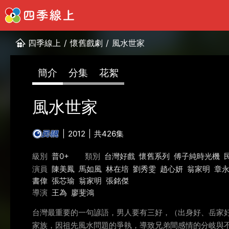
四季線上
/
懷舊戲劇
/
風水世家
簡介
分集
花絮
風水世家
2012
共426集
級別
普0+
類別
台灣好戲
懷舊系列
傅子純時光機
演員
陳美鳳
馬如風
林在培
劉秀雯
趙心妍
翁家明
章
書偉
張芯瑜
翁家明
張銘傑
導演
王為
廖斐鴻
台灣最重要的一句諺語，男人要有三好，（出身好、岳家
家族，因祖先風水問題的爭執，導致兄弟間感情的分岐與