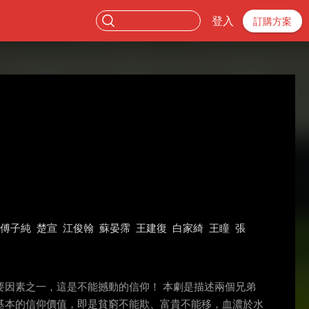
登入
訂購方案
傅子純
楚宣
江俊翰
蘇晏霈
王建復
白家綺
王瞳
張
因素之一，這是不能撼動的信仰！ 本劇是描述兩個兄弟
基本的信仰價值，即是貧窮不能欺、富貴不能移，血濃於水