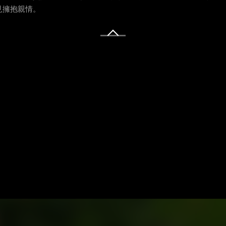
見擁抱親情。