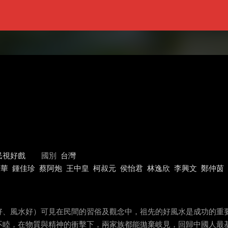
民視好戲
國別
台灣
永華
鍾佳珍
蔡阿炮
王中皇
柯叔元
侯怡君
林逸欣
李興文
鄭仲茵
好、風水好）可見在民間的習俗及觀念中，祖先的好風水是成功的重要
不睦，在物質與精神的衝擊下，兩家族都能拋棄岐見，回歸中國人最