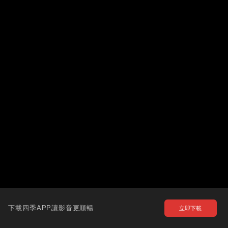
下載四季APP讓影音更順暢
立即下載