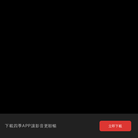
下載四季APP讓影音更順暢
立即下載