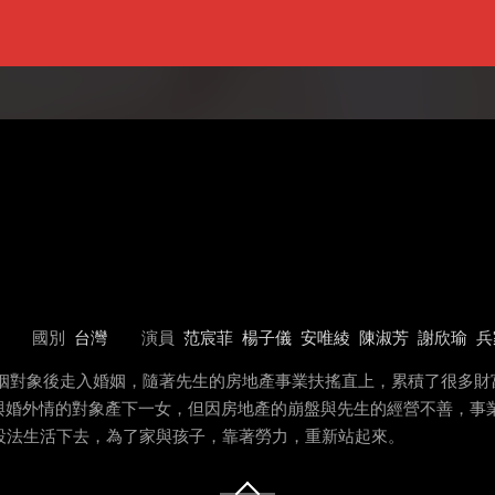
國別
台灣
演員
范宸菲
楊子儀
安唯綾
陳淑芳
謝欣瑜
兵
姻對象後走入婚姻，隨著先生的房地產事業扶搖直上，累積了很多財
與婚外情的對象產下一女，但因房地產的崩盤與先生的經營不善，事
設法生活下去，為了家與孩子，靠著勞力，重新站起來。