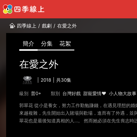
四季線上
/
戲劇
/
在愛之外
簡介
分集
花絮
在愛之外
2018
共30集
級別
普0+
類別
台灣好戲
甜寵愛情❤️
小人物大故事
郭翠花 從小是養女，努力工作勤勉賺錢，在遇見理想的婚
來越複雜，先生開始出入賭場與歡場，進而有了外遇，並
翠花也是最後知道真相的人…。 然而她必須在先生喪志時