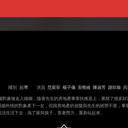
國別
台灣
演員
范宸菲
楊子儀
安唯綾
陳淑芳
謝欣瑜
兵
姻對象後走入婚姻，隨著先生的房地產事業扶搖直上，累積了很多財
與婚外情的對象產下一女，但因房地產的崩盤與先生的經營不善，事
設法生活下去，為了家與孩子，靠著勞力，重新站起來。