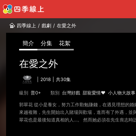
四季線上
/
戲劇
/
在愛之外
簡介
分集
花絮
在愛之外
2018
共30集
級別
普0+
類別
台灣好戲
甜寵愛情❤️
小人物大故事
郭翠花 從小是養女，努力工作勤勉賺錢，在遇見理想的婚
來越複雜，先生開始出入賭場與歡場，進而有了外遇，並
翠花也是最後知道真相的人…。 然而她必須在先生喪志時