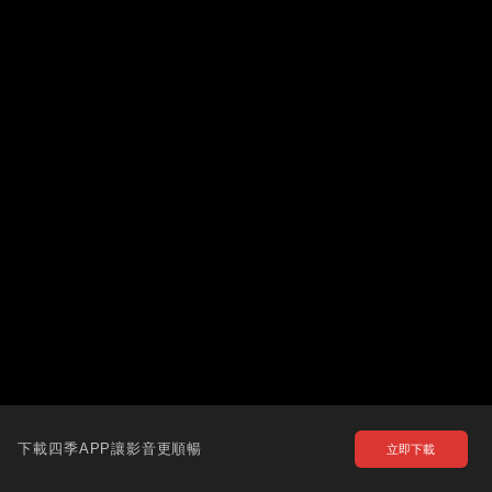
下載四季APP讓影音更順暢
立即下載