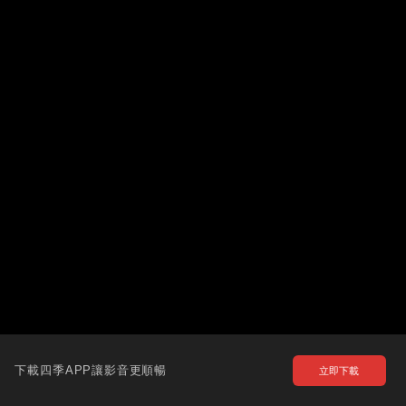
下載四季APP讓影音更順暢
立即下載