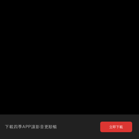
下載四季APP讓影音更順暢
立即下載